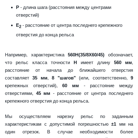
P
- длина шага (расстояния между центрами
отверстий)
E
- расстояние от центра последнего крепежного
2
отверстия до конца рельса
Например, характеристика
560H(35/8X60/45)
обозначает,
что рельс класса точности
H
имеет длину
560 мм
,
расстояние от начала до ближайшего отверстия
составляет
35 мм
,
8 "шагов"
(или, соответственно,
9
крепежных отверстий),
60 мм
- расстояние между
отверстиями,
45 мм
- расстояние от центра последнего
крепежного отверстия до конца рельса.
Мы осуществляем нарезку рельс по заданным
характеристикам с допустимой погрешностью
±1
мм на
один отрезок. В случае необходимости более