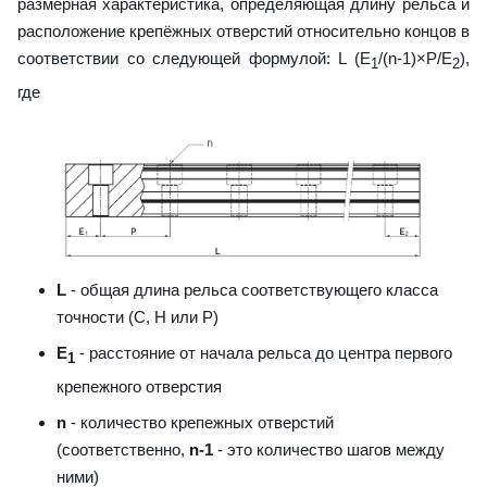
размерная характеристика, определяющая длину рельса и
расположение крепёжных отверстий относительно концов в
соответствии со следующей формулой: L (E
/(n-1)×P/E
),
1
2
где
L
- общая длина рельса соответствующего класса
точности (С, H или Р)
E
- расстояние от начала рельса до центра первого
1
крепежного отверстия
n
- количество крепежных отверстий
(соответственно,
n-1
- это количество шагов между
ними)