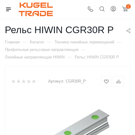
0
Рельс HIWIN CGR30R P
—
—
—
Главная
Каталог
Техника линейных перемещений
—
Профильные рельсовые направляющие
—
Линейные направляющие HIWIN
Рельс HIWIN CGR30R P
Артикул:
CGR30R_P