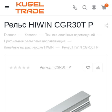
0
Рельс HIWIN CGR30T P
—
—
—
Главная
Каталог
Техника линейных перемещений
—
Профильные рельсовые направляющие
—
Линейные направляющие HIWIN
Рельс HIWIN CGR30T P
Артикул:
CGR30T_P