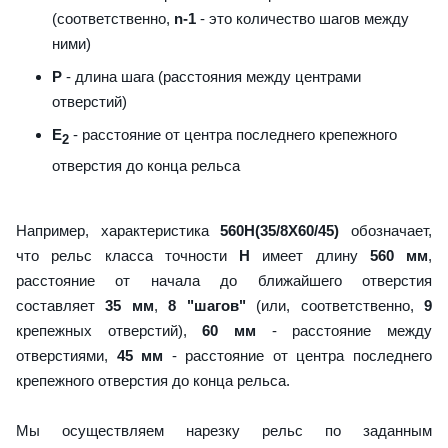
(соответственно,
n-1
- это количество шагов между
ними)
P
- длина шага (расстояния между центрами
отверстий)
E
- расстояние от центра последнего крепежного
2
отверстия до конца рельса
Например, характеристика
560H(35/8X60/45)
обозначает,
что рельс класса точности
H
имеет длину
560 мм
,
расстояние от начала до ближайшего отверстия
составляет
35 мм
,
8 "шагов"
(или, соответственно,
9
крепежных отверстий),
60 мм
- расстояние между
отверстиями,
45 мм
- расстояние от центра последнего
крепежного отверстия до конца рельса.
Мы осуществляем нарезку рельс по заданным