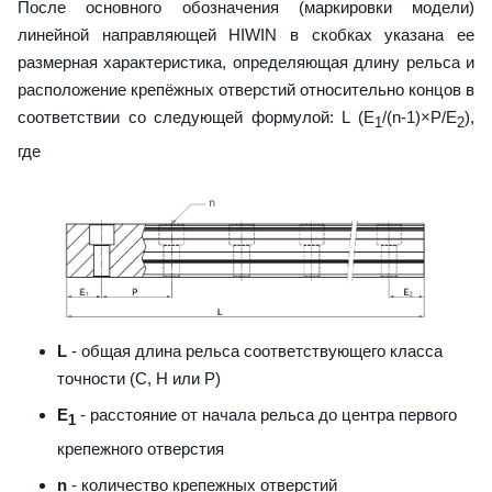
После основного обозначения (маркировки модели)
линейной направляющей HIWIN в скобках указана ее
размерная характеристика, определяющая длину рельса и
расположение крепёжных отверстий относительно концов в
соответствии со следующей формулой: L (E
/(n-1)×P/E
),
1
2
где
L
- общая длина рельса соответствующего класса
точности (С, H или Р)
E
- расстояние от начала рельса до центра первого
1
крепежного отверстия
n
- количество крепежных отверстий