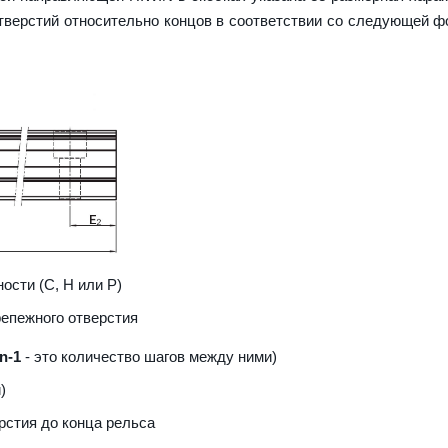
верстий относительно концов в соответствии со следующей ф
ости (С, H или Р)
репежного отверстия
n-1
- это количество шагов между ними)
)
рстия до конца рельса