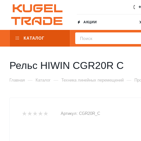
+
АКЦИИ
КАТАЛОГ
Рельс HIWIN CGR20R C
—
—
—
Главная
Каталог
Техника линейных перемещений
Пр
Артикул:
CGR20R_C