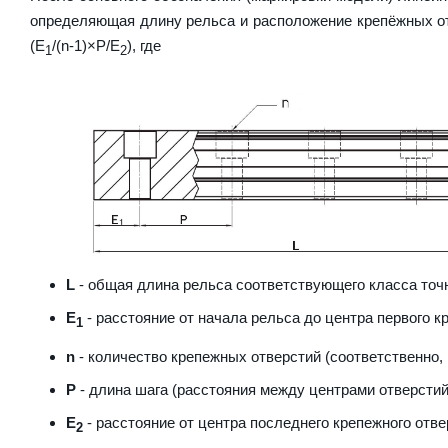
определяющая длину рельса и расположение крепёжных от
(E
/(n-1)×P/E
), где
1
2
L
- общая длина рельса соответствующего класса точн
E
- расстояние от начала рельса до центра первого к
1
n
- количество крепежных отверстий (соответственно,
P
- длина шага (расстояния между центрами отверстий
E
- расстояние от центра последнего крепежного отве
2