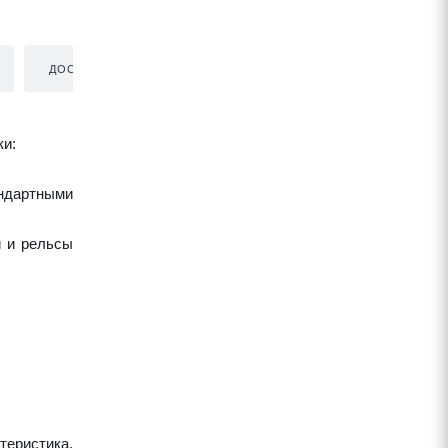
ДОСТАВКА
ки:
ндартными
и и рельсы
теристика,