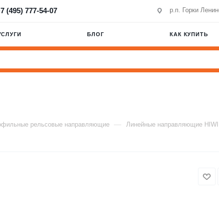
7 (495) 777-54-07
р.п. Горки Лени
УСЛУГИ
БЛОГ
КАК КУПИТЬ
—
офильные рельсовые направляющие
Линейные направляющие HIW