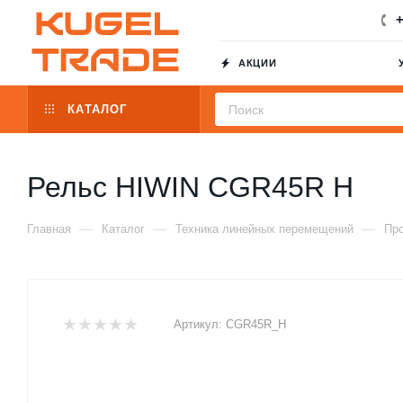
+
АКЦИИ
КАТАЛОГ
Рельс HIWIN CGR45R H
—
—
—
Главная
Каталог
Техника линейных перемещений
Пр
Артикул:
CGR45R_H