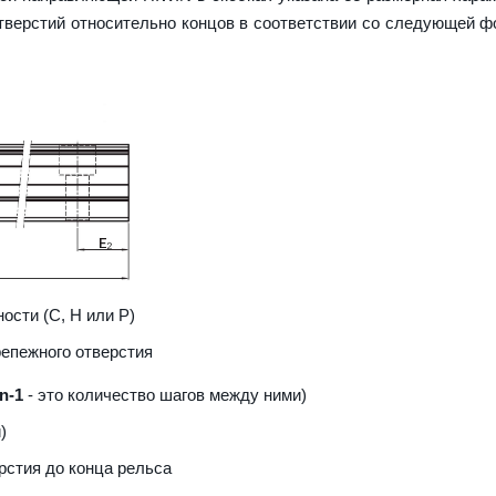
верстий относительно концов в соответствии со следующей ф
ости (С, H или Р)
репежного отверстия
n-1
- это количество шагов между ними)
)
рстия до конца рельса