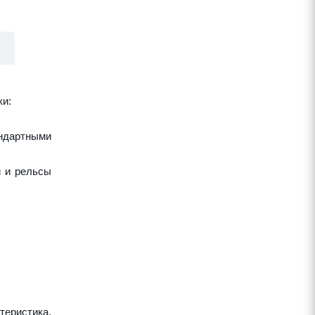
ки:
ндартными
и и рельсы
теристика,