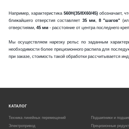
Например, характеристика
560H(35/8X60/45)
обозначает, чт
ближайшего отверстия составляет
35 мм
,
8 "шагов"
(ил
отверстиями,
45 мм
- расстояние от центра последнего кре
Мы осуществляем нарезку рельс по заданным характер
необходимости более прецизионного распила для послед
при заказе, стоимость такой обработки рассчитывается ин
КАТАЛОГ
Техника линейных перемещений
Подшипники и подши
Электропривод
Прецизионные редук