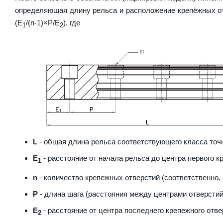
определяющая длину рельса и расположение крепёжных от
(E
/(n-1)×P/E
), где
1
2
L
- общая длина рельса соответствующего класса точн
E
- расстояние от начала рельса до центра первого к
1
n
- количество крепежных отверстий (соответственно,
P
- длина шага (расстояния между центрами отверстий
E
- расстояние от центра последнего крепежного отве
2