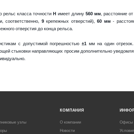
о рельс класса точности
H
имеет длину
560 мм
, расстояние от
и, соответственно,
9
крепежных отверстий),
60 мм
- расстоя
пежного отверстия до конца рельса.
истикам с допустимой погрешностью
±1
мм на один отрезок.
ующей стыковки направляющих просим дополнительно уведомля
дивидуально.
КОМПАНИЯ
ИНФО
пниковые узлы
О компании
Офисы
торы
Новости
Услови