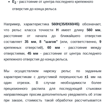
E
- расстояние от центра последнего крепежного
2
отверстия до конца рельса
Например, характеристика
560H(35/8X60/45)
обозначает,
что рельс класса точности
H
имеет длину
560 мм
,
расстояние от начала до ближайшего отверстия
составляет
35 мм
,
8 "шагов"
(или, соответственно,
9
крепежных отверстий),
60 мм
- расстояние между
отверстиями,
45 мм
- расстояние от центра последнего
крепежного отверстия до конца рельса.
Мы осуществляем нарезку рельс по заданным
характеристикам с допустимой погрешностью
±1
мм на
один отрезок. В случае необходимости более
прецизионного распила для последующей стыковки
направляющих просим дополнительно уведомлять об этом
при заказе, стоимость такой обработки рассчитывается