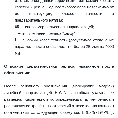
изготовление данной серии позволяет комбинировать
каретки и рельсы одного типоразмера независимо от
их конструкции, классов точности и
предварительного натяга);
65
– типоразмер рельсовой направляющей;
T
– тип крепления рельса "снизу";
H
– высокий класс точности (допустимое отклонение
параллельности составляет не более 28 мкм на 4000
мм).
Описание характеристики рельса, указанной после
обозначения:
После основного обозначения (маркировки модели)
линейной направляющей HIWIN в скобках указана ее
размерная характеристика, определяющая длину рельса и
расположение крепёжных отверстий относительно концов в
соответствии со следующей формулой: L (E
/(n-1)×P/E
),
1
2