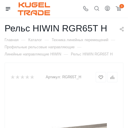
0
Рельс HIWIN RGR65T H
—
—
—
Главная
Каталог
Техника линейных перемещений
—
Профильные рельсовые направляющие
—
Линейные направляющие HIWIN
Рельс HIWIN RGR65T H
Артикул:
RGR65T_H