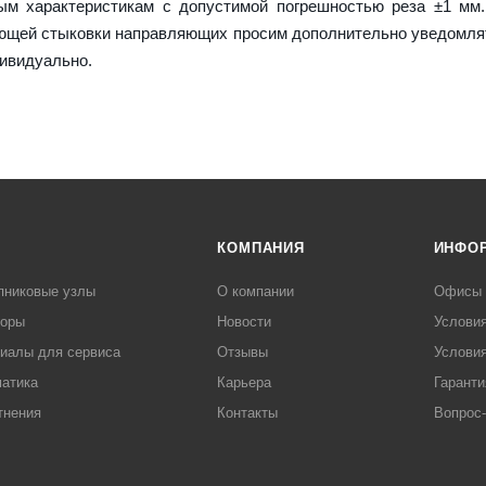
м характеристикам с допустимой погрешностью реза ±1 мм.
ующей стыковки направляющих просим дополнительно уведомля
дивидуально.
КОМПАНИЯ
ИНФО
пниковые узлы
О компании
Офисы
торы
Новости
Услови
иалы для сервиса
Отзывы
Условия
атика
Карьера
Гаранти
тнения
Контакты
Вопрос-