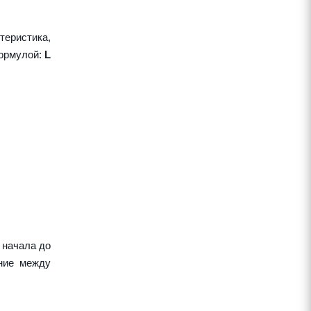
теристика,
формулой:
L
 начала до
яние между