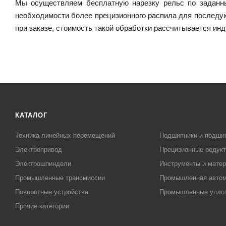
Мы осуществляем бесплатную нарезку рельс по заданны
необходимости более прецизионного распила для послед
при заказе, стоимость такой обработки рассчитывается ин
КАТАЛОГ
Техника линейных перемещений
Подшипники и подши
Электропривод
Прецизионные редук
Электрошпиндели
Инструменты и матер
Промышленные трансмиссии
Промышленная автом
Поворотные устройства
Промышленные упло
Прочие категории