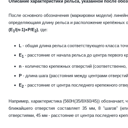
Описание характеристики рельса, указанной после обоз
После основного обозначения (маркировки модели) линейн
определяющаяя длину рельса и расположение крепёжных о
(E
/(n-1)×P/E
)
, где:
1
2
L
- общая длина рельса соответствующего класса точно
E
- расстояние от начала рельса до центра первого к
1
n
- количество крепежных отверстий (соответственно,
P
- длина шага (расстояния между центрами отверстий
E
- расстояние от центра последнего крепежного отве
2
Например, характеристика (560H(35/8X60/45)) обозначает, 
ближайшего отверстия составляет 35 мм, 8 "шагов" (ил
отверстиями, 45 мм - расстояние от центра последнего креп