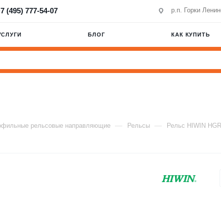
7 (495) 777-54-07
р.п. Горки Лени
УСЛУГИ
БЛОГ
КАК КУПИТЬ
—
—
офильные рельсовые направляющие
Рельсы
Рельс HIWIN HG