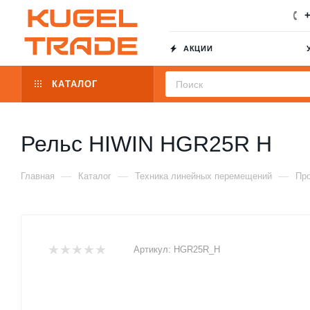
+
АКЦИИ
КАТАЛОГ
Рельс HIWIN HGR25R H
—
—
—
Главная
Каталог
Техника линейных перемещений
Пр
Артикул:
HGR25R_H