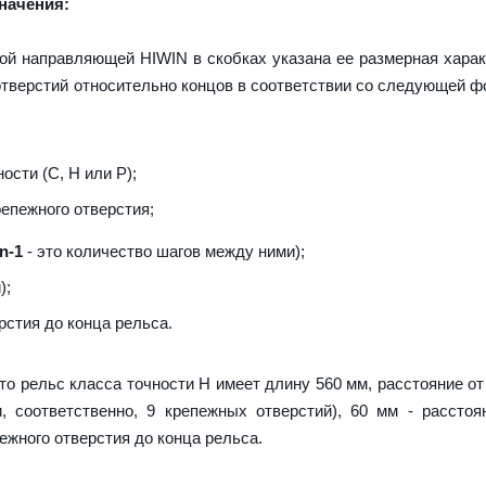
начения:
ой направляющей HIWIN в скобках указана ее размерная харак
тверстий относительно концов в соответствии со следующей 
сти (С, H или Р);
репежного отверстия;
n-1
- это количество шагов между ними);
);
рстия до конца рельса.
что рельс класса точности H имеет длину 560 мм, расстояние от
и, соответственно, 9 крепежных отверстий), 60 мм - рассто
ежного отверстия до конца рельса.