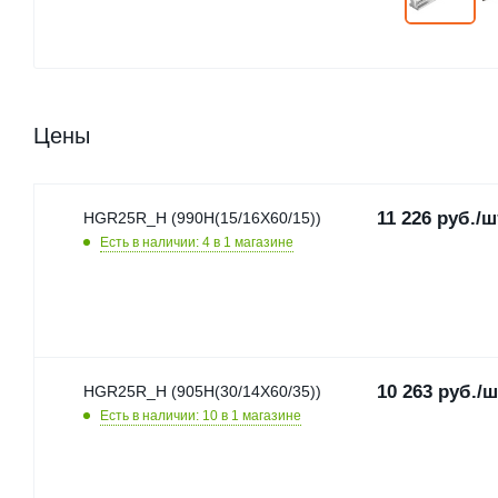
Цены
11 226
руб.
/ш
HGR25R_H (990H(15/16X60/15))
Есть в наличии: 4
в 1 магазине
10 263
руб.
/ш
HGR25R_H (905H(30/14X60/35))
Есть в наличии: 10
в 1 магазине