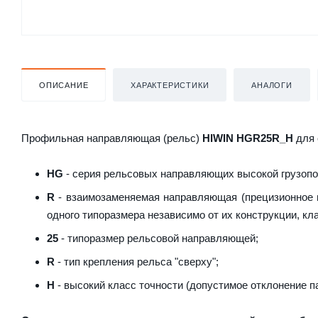
ОПИСАНИЕ
ХАРАКТЕРИСТИКИ
АНАЛОГИ
Профильная направляющая (рельс)
HIWIN HGR25R_H
для 
HG
- серия рельсовых направляющих высокой грузоп
R
- взаимозаменяемая направляющая (прецизионное и
одного типоразмера независимо от их конструкции, кла
25
- типоразмер рельсовой направляющей;
R
- тип крепления рельса "сверху";
H
- высокий класс точности (допустимое отклонение п