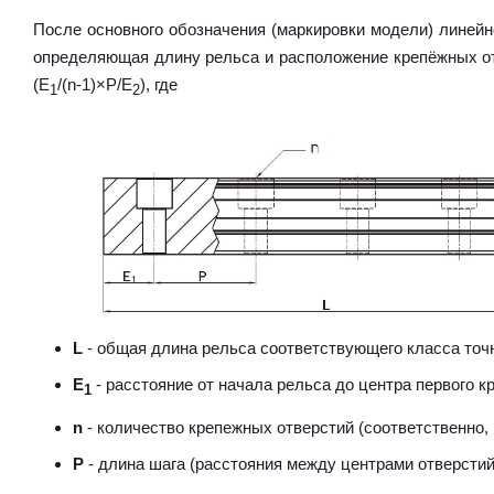
После основного обозначения (маркировки модели) линейн
определяющая длину рельса и расположение крепёжных от
(E
/(n-1)×P/E
), где
1
2
L
- общая длина рельса соответствующего класса точн
E
- расстояние от начала рельса до центра первого к
1
n
- количество крепежных отверстий (соответственно,
P
- длина шага (расстояния между центрами отверстий