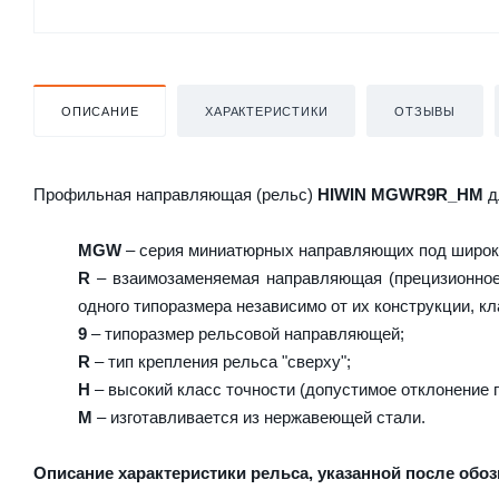
ОПИСАНИЕ
ХАРАКТЕРИСТИКИ
ОТЗЫВЫ
Профильная направляющая (рельс)
HIWIN MGWR9R_HM
д
MGW
– серия миниатюрных направляющих под широки
R
– взаимозаменяемая направляющая (прецизионное 
одного типоразмера независимо от их конструкции, кл
9
– типоразмер рельсовой направляющей;
R
– тип крепления рельса "сверху";
H
– высокий класс точности (допустимое отклонение 
M
– изготавливается из нержавеющей стали.
Описание характеристики рельса, указанной после обоз