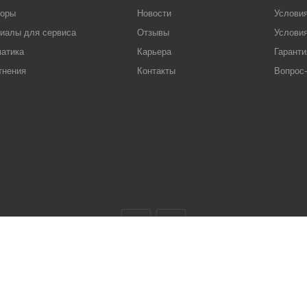
торы
Новости
Услови
иалы для сервиса
Отзывы
Условия
атика
Карьера
Гаранти
тнения
Контакты
Вопрос-