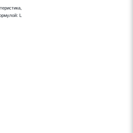
теристика,
ормулой: L