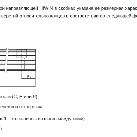
ой направляющей HIWIN в скобках указана ее размерная харак
верстий относительно концов в соответствии со следующей ф
ости (С, H или Р)
репежного отверстия
n-1
- это количество шагов между ними)
)