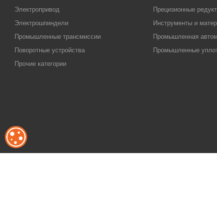
Электропривод
Прецизионные редук
Электрошпиндели
Инструменты и матер
Промышленные трансмиссии
Промышленная автом
Поворотные устройства
Промышленные упло
Прочие категории
ОБРАБОТКА ФАЙЛОВ COOKIE
2011-2026 © Акционерное общество "КугелТрейд", ИНН 5024253264