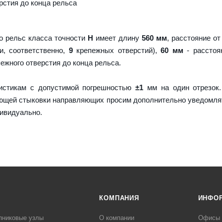
рстия до конца рельса
о рельс класса точности
H
имеет длину
560 мм
, расстояние от
и, соответственно,
9
крепежных отверстий),
60 мм
- расстоя
пежного отверстия до конца рельса.
истикам с допустимой погрешностью
±1
мм на один отрезок.
ующей стыковки направляющих просим дополнительно уведомля
дивидуально.
КОМПАНИЯ
ИНФО
пниковые узлы
О компании
Офисы