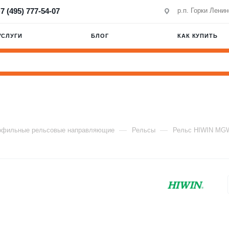
7 (495) 777-54-07
р.п. Горки Лени
УСЛУГИ
БЛОГ
КАК КУПИТЬ
—
—
офильные рельсовые направляющие
Рельсы
Рельс HIWIN MG