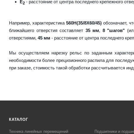
E
- расстояние от центра последнего крепежного отве
2
Например, характеристика
560H(35/8X60/45)
обозначает, чт
ближайшего отверстия составляет
35 мм
,
8 "шагов"
(ил
отверстиями,
45 мм
- расстояние от центра последнего кре
Мы осуществляем нарезку рельс по заданным характер
необходимости более прецизионного распила для послед
при заказе, стоимость такой обработки рассчитывается ин
КАТАЛОГ
Техника линейных перемещений
Подшипники и подши