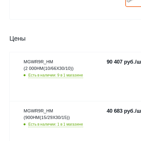
Цены
90 407
руб.
/ш
MGWR9R_HM
(2 000HM(10/66X30/10))
Есть в наличии: 9
в 1 магазине
40 683
руб.
/ш
MGWR9R_HM
(900HM(15/29X30/15))
Есть в наличии: 1
в 1 магазине