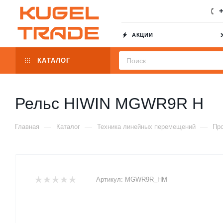
+
АКЦИИ
КАТАЛОГ
Рельс HIWIN MGWR9R H
—
—
—
Главная
Каталог
Техника линейных перемещений
Пр
Артикул:
MGWR9R_HM