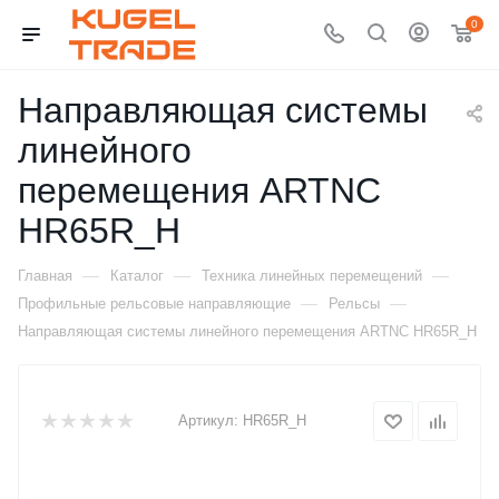
0
Направляющая системы
линейного
перемещения ARTNC
HR65R_H
—
—
—
Главная
Каталог
Техника линейных перемещений
—
—
Профильные рельсовые направляющие
Рельсы
Направляющая системы линейного перемещения ARTNC HR65R_H
Артикул:
HR65R_H