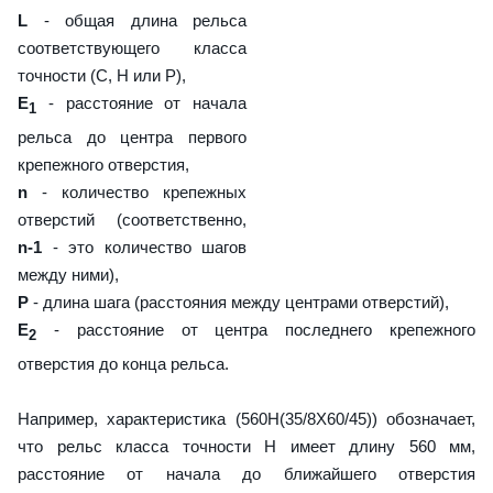
L
- общая длина рельса
соответствующего класса
точности (С, H или Р),
E
- расстояние от начала
1
рельса до центра первого
крепежного отверстия,
n
- количество крепежных
отверстий (соответственно,
n-1
- это количество шагов
между ними),
P
- длина шага (расстояния между центрами отверстий),
E
- расстояние от центра последнего крепежного
2
отверстия до конца рельса.
Например, характеристика (560H(35/8X60/45)) обозначает,
что рельс класса точности H имеет длину 560 мм,
расстояние от начала до ближайшего отверстия