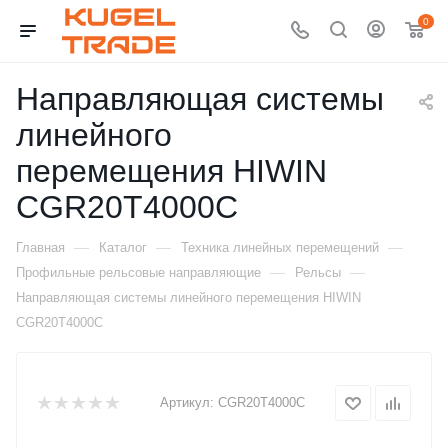
0
Направляющая системы
линейного
перемещения HIWIN
CGR20T4000C
—
—
—
Главная
Каталог
Техника линейных перемещений
—
—
Профильные рельсовые направляющие
Рельсы
Направляющая системы линейного перемещения HIWIN
CGR20T4000C
Артикул:
CGR20T4000C