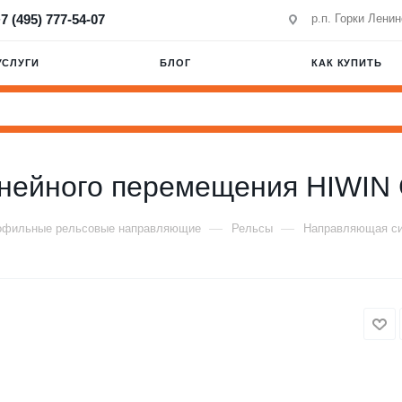
7 (495) 777-54-07
р.п. Горки Лени
УСЛУГИ
БЛОГ
КАК КУПИТЬ
нейного перемещения HIWI
—
—
офильные рельсовые направляющие
Рельсы
Направляющая си