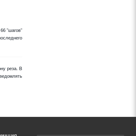
66 "шагов"
последнего
ну реза. В
уведомлять