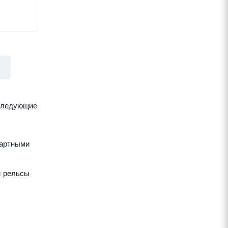
следующие
дартными
и рельсы