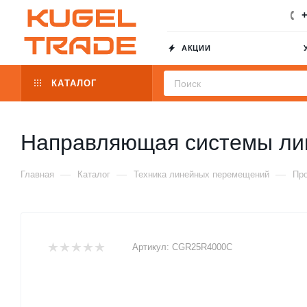
+
АКЦИИ
КАТАЛОГ
Направляющая системы ли
—
—
—
Главная
Каталог
Техника линейных перемещений
Пр
Артикул:
CGR25R4000C