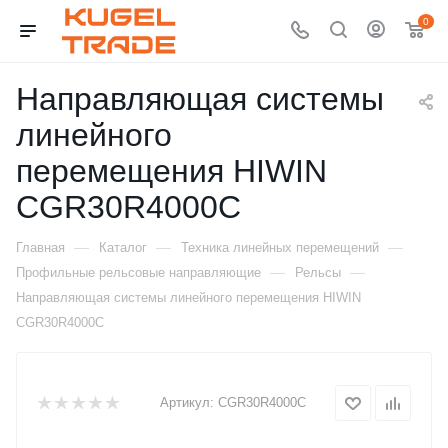
0
Направляющая системы
линейного
перемещения HIWIN
CGR30R4000C
—
—
—
Главная
Каталог
Техника линейных перемещений
—
—
Профильные рельсовые направляющие
Рельсы
Направляющая системы линейного перемещения HIWIN
CGR30R4000C
Артикул:
CGR30R4000C