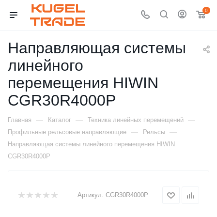
0
Направляющая системы
линейного
перемещения HIWIN
CGR30R4000P
—
—
—
Главная
Каталог
Техника линейных перемещений
—
—
Профильные рельсовые направляющие
Рельсы
Направляющая системы линейного перемещения HIWIN
CGR30R4000P
Артикул:
CGR30R4000P