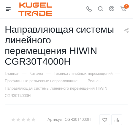
0
Направляющая системы
линейного
перемещения HIWIN
CGR30T4000H
—
—
—
Главная
Каталог
Техника линейных перемещений
—
—
Профильные рельсовые направляющие
Рельсы
Направляющая системы линейного перемещения HIWIN
CGR30T4000H
Артикул:
CGR30T4000H