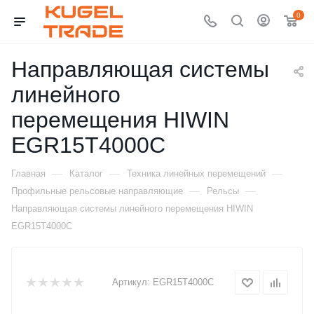
0
Направляющая системы
линейного
перемещения HIWIN
EGR15T4000C
—
—
—
Главная
Каталог
Техника линейных перемещений
—
—
Профильные рельсовые направляющие
Рельсы
Направляющая системы линейного перемещения HIWIN
EGR15T4000C
Артикул:
EGR15T4000C