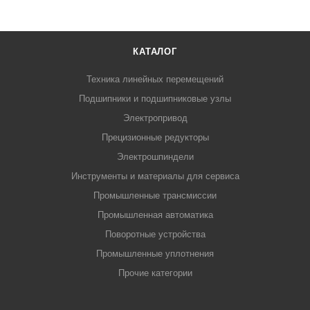
КАТАЛОГ
Техника линейных перемещений
Подшипники и подшипниковые узлы
Электропривод
Прецизионные редукторы
Электрошпиндели
Инструменты и материалы для сервиса
Промышленные трансмиссии
Промышленная автоматика
Поворотные устройства
Промышленные уплотнения
Прочие категории