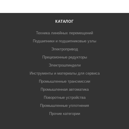
КАТАЛОГ
Техника линейных перемещений
Подшипники и подшипниковые узлы
Электропривод
Прецизионные редукторы
Электрошпиндели
Инструменты и материалы для сервиса
Промышленные трансмиссии
Промышленная автоматика
Поворотные устройства
Промышленные уплотнения
Прочие категории