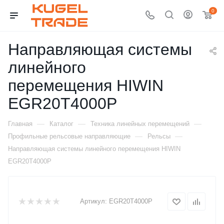
0
Направляющая системы
линейного
перемещения HIWIN
EGR20T4000P
—
—
—
Главная
Каталог
Техника линейных перемещений
—
—
Профильные рельсовые направляющие
Рельсы
Направляющая системы линейного перемещения HIWIN
EGR20T4000P
Артикул:
EGR20T4000P