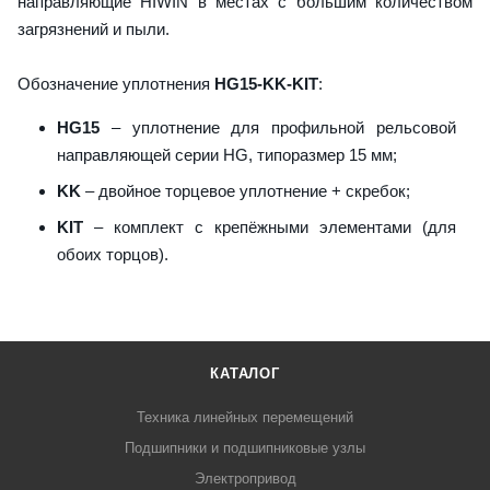
направляющие HIWIN в местах с большим количеством
загрязнений и пыли.
Обозначение уплотнения
HG15-KK-KIT
:
HG15
– уплотнение для профильной рельсовой
направляющей серии HG, типоразмер 15 мм;
KK
– двойное торцевое уплотнение + скребок;
KIT
– комплект с крепёжными элементами (для
обоих торцов).
КАТАЛОГ
Техника линейных перемещений
Подшипники и подшипниковые узлы
Электропривод