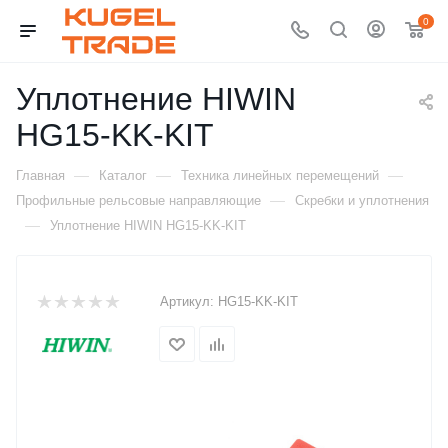
0
Уплотнение HIWIN
HG15-KK-KIT
—
—
—
Главная
Каталог
Техника линейных перемещений
—
Профильные рельсовые направляющие
Скребки и уплотнения
—
Уплотнение HIWIN HG15-KK-KIT
Артикул:
HG15-KK-KIT