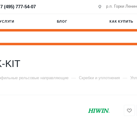
7 (495) 777-54-07
р.п. Горки Лени
УСЛУГИ
БЛОГ
КАК КУПИТЬ
-KIT
—
—
офильные рельсовые направляющие
Скребки и уплотнения
Упл