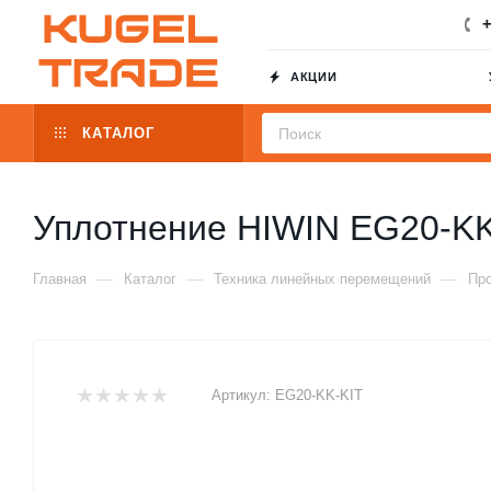
+
АКЦИИ
КАТАЛОГ
Уплотнение HIWIN EG20-KK
—
—
—
Главная
Каталог
Техника линейных перемещений
Пр
Артикул:
EG20-KK-KIT