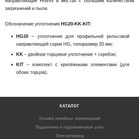
направляющие HIWIN в местах с большим количеством
загрязнений и пыли.
Обозначение уплотнения
HG20-KK-KIT
:
HG20
– уплотнение для профильной рельсовой
направляющей серии HG, типоразмер 20 мм;
KK
– двойное торцевое уплотнение + скребок;
KIT
– комплект с крепёжными элементами (для
обоих торцов).
КАТАЛОГ
Техника линейных перемещений
Подшипники и подшипниковые узлы
Электропривод