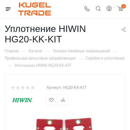
0
Уплотнение HIWIN
HG20-KK-KIT
—
—
—
Главная
Каталог
Техника линейных перемещений
—
Профильные рельсовые направляющие
Скребки и уплотнения
—
Уплотнение HIWIN HG20-KK-KIT
Артикул:
HG20-KK-KIT