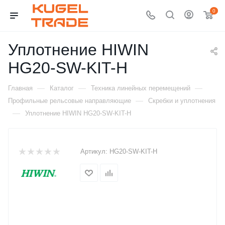
0
Уплотнение HIWIN
HG20-SW-KIT-H
—
—
—
Главная
Каталог
Техника линейных перемещений
—
Профильные рельсовые направляющие
Скребки и уплотнения
—
Уплотнение HIWIN HG20-SW-KIT-H
Артикул:
HG20-SW-KIT-H