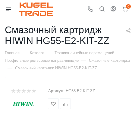
0
Смазочный картридж
HIWIN HG55-E2-KIT-ZZ
—
—
—
Главная
Каталог
Техника линейных перемещений
—
Профильные рельсовые направляющие
Смазочные картриджи
—
Смазочный картридж HIWIN HG55-E2-KIT-ZZ
Артикул:
HG55-E2-KIT-ZZ