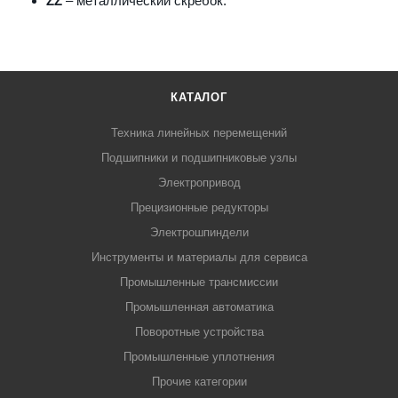
ZZ
– металлический скребок.
КАТАЛОГ
Техника линейных перемещений
Подшипники и подшипниковые узлы
Электропривод
Прецизионные редукторы
Электрошпиндели
Инструменты и материалы для сервиса
Промышленные трансмиссии
Промышленная автоматика
Поворотные устройства
Промышленные уплотнения
Прочие категории