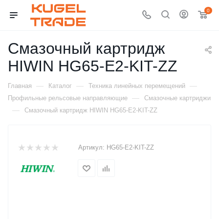
0
Смазочный картридж
HIWIN HG65-E2-KIT-ZZ
—
—
—
Главная
Каталог
Техника линейных перемещений
—
Профильные рельсовые направляющие
Смазочные картриджи
—
Смазочный картридж HIWIN HG65-E2-KIT-ZZ
Артикул:
HG65-E2-KIT-ZZ