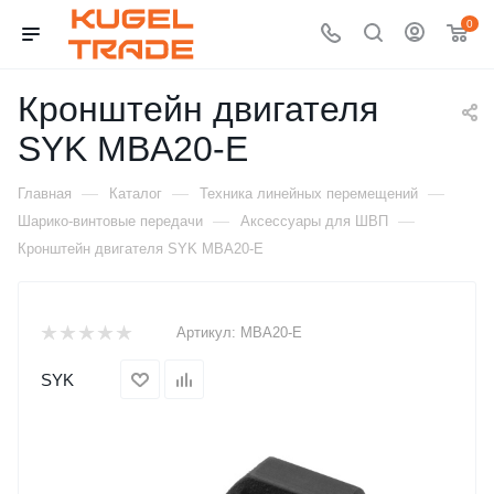
0
Кронштейн двигателя
SYK MBA20-E
—
—
—
Главная
Каталог
Техника линейных перемещений
—
—
Шарико-винтовые передачи
Аксессуары для ШВП
Кронштейн двигателя SYK MBA20-E
Артикул:
MBA20-E
SYK