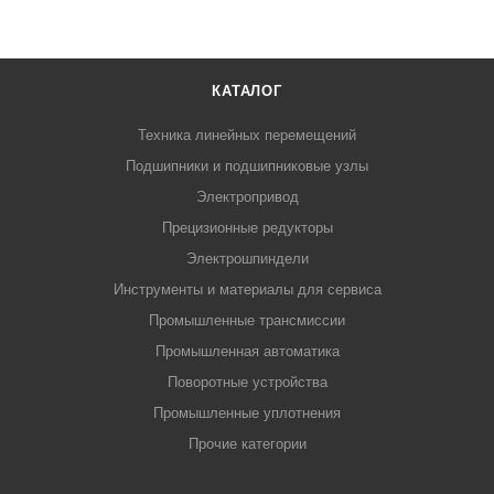
КАТАЛОГ
Техника линейных перемещений
Подшипники и подшипниковые узлы
Электропривод
Прецизионные редукторы
Электрошпиндели
Инструменты и материалы для сервиса
Промышленные трансмиссии
Промышленная автоматика
Поворотные устройства
Промышленные уплотнения
Прочие категории