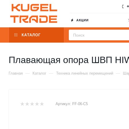
+
АКЦИИ
КАТАЛОГ
Плавающая опора ШВП HIW
—
—
—
Главная
Каталог
Техника линейных перемещений
Шар
Артикул:
FF-06-C5