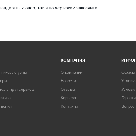
андартных опор, так и по чертежам заказчика.
КОМПАНИЯ
ИНФО
пниковые узлы
О компании
Офисы
торы
Новости
Услови
иалы для сервиса
Отзывы
Условия
атика
Карьера
Гаранти
тнения
Контакты
Вопрос-