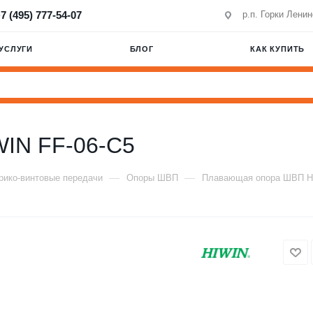
7 (495) 777-54-07
р.п. Горки Лени
УСЛУГИ
БЛОГ
КАК КУПИТЬ
IN FF-06-C5
—
—
ико-винтовые передачи
Опоры ШВП
Плавающая опора ШВП H