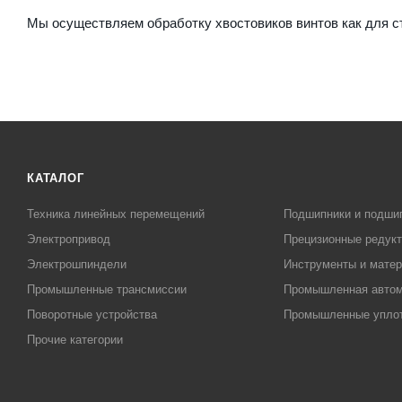
Мы осуществляем обработку хвостовиков винтов как для ст
КАТАЛОГ
Техника линейных перемещений
Подшипники и подши
Электропривод
Прецизионные редук
Электрошпиндели
Инструменты и матер
Промышленные трансмиссии
Промышленная автом
Поворотные устройства
Промышленные упло
Прочие категории