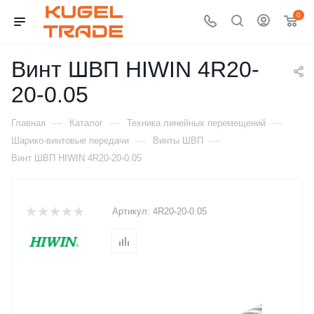
0
Винт ШВП HIWIN 4R20-
20-0.05
—
—
—
Главная
Каталог
Техника линейных перемещений
—
—
Шарико-винтовые передачи
Винты ШВП
Винт ШВП HIWIN 4R20-20-0.05
Артикул:
4R20-20-0.05