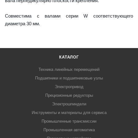
вала перпедикулярно плоскости крепления.
Совместима с валами серии W соответствующего
диаметра 30 мм.
КАТАЛОГ
Техника линейных перемещений
Подшипники и подшипниковые узлы
Электропривод
Прецизионные редукторы
Электрошпиндели
Инструменты и материалы для сервиса
Промышленные трансмиссии
Промышленная автоматика