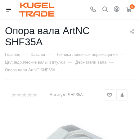
0
Опора вала ArtNC
SHF35A
—
—
—
Главная
Каталог
Техника линейных перемещений
—
—
Цилиндрические валы и втулки
Держатели вала
Опора вала ArtNC SHF35A
Артикул:
SHF35A