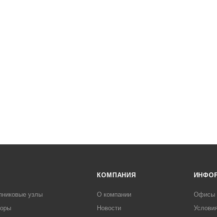
КОМПАНИЯ
ИНФО
пниковые узлы
О компании
Офисы
торы
Новости
Услови