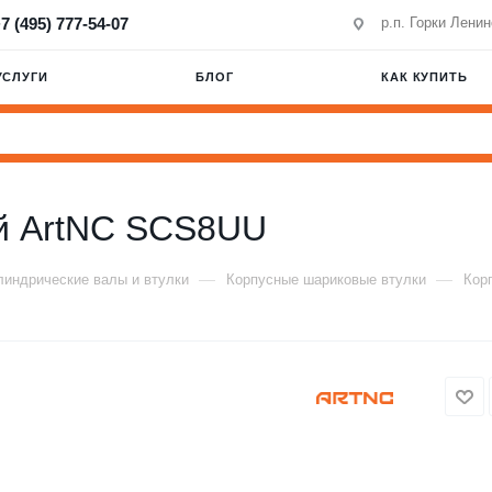
7 (495) 777-54-07
р.п. Горки Лени
УСЛУГИ
БЛОГ
КАК КУПИТЬ
ой ArtNC SCS8UU
—
—
индрические валы и втулки
Корпусные шариковые втулки
Кор