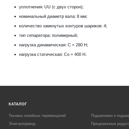
уплотнения: UU (с двух сторон);
номинальный диаметр вала: 8 мм;
количество замкнутых контуров шариков: 4;
тип сепаратора: полимерный;
нагрузка динамическая: С = 280 Н;
нагрузка статическая: Со = 400 Н.
КАТАЛОГ
Техника линейных перемещений
Подшипники и подши
Электропривод
Прецизионные редук