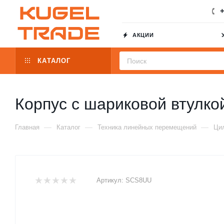
+
АКЦИИ
КАТАЛОГ
Корпус с шариковой втулк
—
—
—
Главная
Каталог
Техника линейных перемещений
Цил
Артикул:
SCS8UU