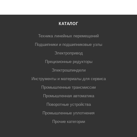
КАТАЛОГ
Техника линейных перемещений
Подшипники и подшипниковые узлы
Электропривод
Прецизионные редукторы
Электрошпиндели
Инструменты и материалы для сервиса
Промышленные трансмиссии
Промышленная автоматика
Поворотные устройства
Промышленные уплотнения
Прочие категории