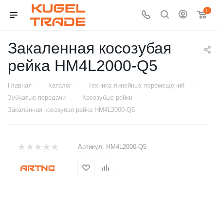
0
Закаленная косозубая
рейка HM4L2000-Q5
—
—
—
Главная
Каталог
Техника линейных перемещений
—
—
Зубчатые передачи
Косозубые рейки
Закаленная косозубая рейка HM4L2000-Q5
Артикул:
HM4L2000-Q5