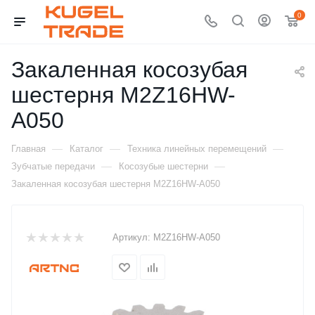
0
Закаленная косозубая
шестерня M2Z16HW-
A050
—
—
—
Главная
Каталог
Техника линейных перемещений
—
—
Зубчатые передачи
Косозубые шестерни
Закаленная косозубая шестерня M2Z16HW-A050
Артикул:
M2Z16HW-A050