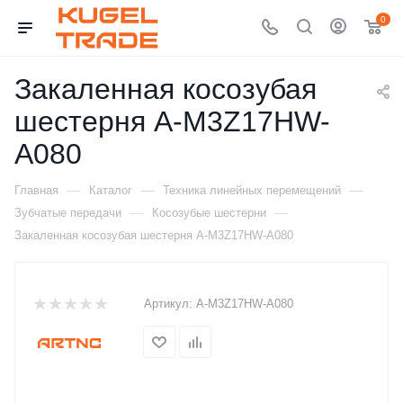
0
Закаленная косозубая
шестерня A-M3Z17HW-
A080
—
—
—
Главная
Каталог
Техника линейных перемещений
—
—
Зубчатые передачи
Косозубые шестерни
Закаленная косозубая шестерня A-M3Z17HW-A080
Артикул:
A-M3Z17HW-A080