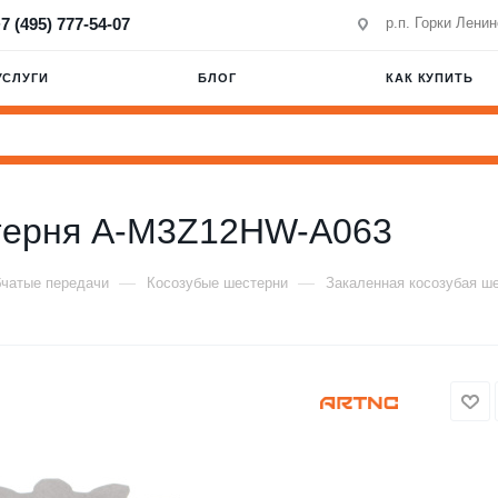
7 (495) 777-54-07
р.п. Горки Лени
УСЛУГИ
БЛОГ
КАК КУПИТЬ
стерня A-M3Z12HW-A063
—
—
чатые передачи
Косозубые шестерни
Закаленная косозубая ш