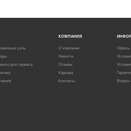
КОМПАНИЯ
ИНФО
пниковые узлы
О компании
Офисы
торы
Новости
Услови
иалы для сервиса
Отзывы
Условия
атика
Карьера
Гаранти
тнения
Контакты
Вопрос-