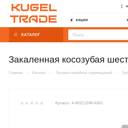
+
АКЦИИ
КАТАЛОГ
Закаленная косозубая ше
—
—
—
Главная
Каталог
Техника линейных перемещений
Зуб
Артикул:
A-M3Z12HW-A063