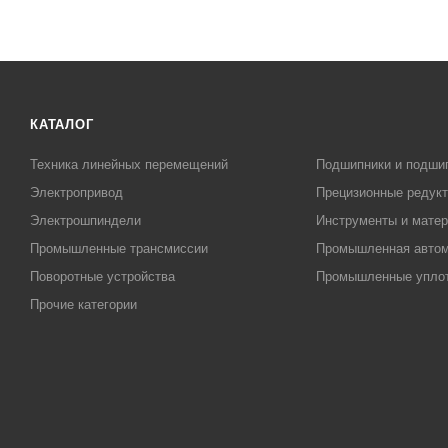
КАТАЛОГ
Техника линейных перемещений
Подшипники и подши
Электропривод
Прецизионные редук
Электрошпиндели
Инструменты и матер
Промышленные трансмиссии
Промышленная автом
Поворотные устройства
Промышленные упло
Прочие категории