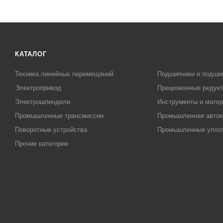
КАТАЛОГ
Техника линейных перемещений
Подшипники и подши
Электропривод
Прецизионные редук
Электрошпиндели
Инструменты и матер
Промышленные трансмиссии
Промышленная автом
Поворотные устройства
Промышленные упло
Прочие категории