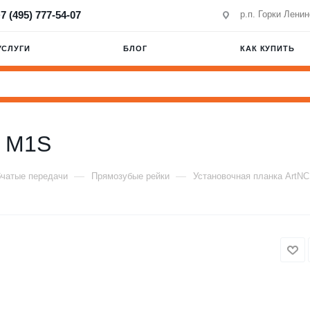
7 (495) 777-54-07
р.п. Горки Лени
УСЛУГИ
БЛОГ
КАК КУПИТЬ
C M1S
—
—
чатые передачи
Прямозубые рейки
Установочная планка ArtN