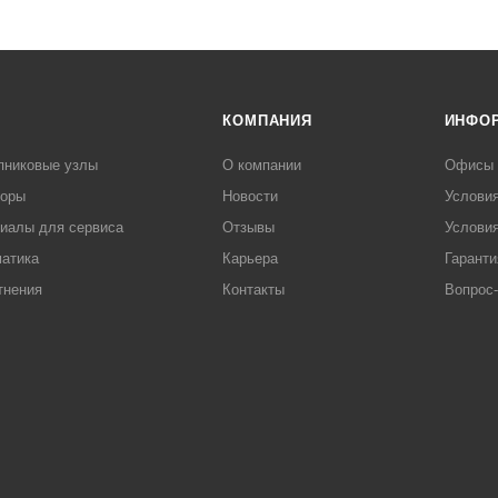
КОМПАНИЯ
ИНФО
пниковые узлы
О компании
Офисы
торы
Новости
Услови
иалы для сервиса
Отзывы
Условия
атика
Карьера
Гаранти
тнения
Контакты
Вопрос-