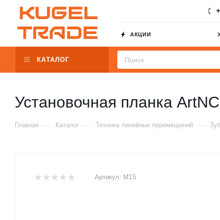
+
АКЦИИ
КАТАЛОГ
Установочная планка ArtN
—
—
—
Главная
Каталог
Техника линейных перемещений
Зуб
Артикул:
M1S