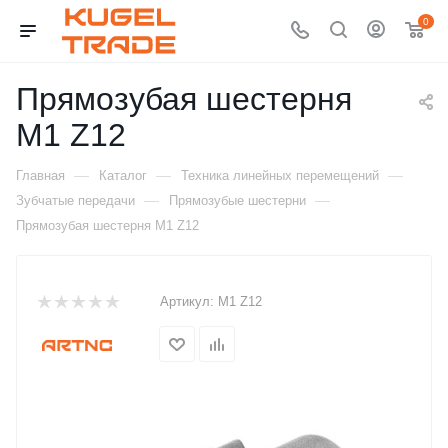
0
Прямозубая шестерня
M1 Z12
—
—
—
Главная
Каталог
Техника линейных перемещений
—
—
Зубчатые передачи
Прямозубые шестерни
Прямозубая шестерня M1 Z12
Артикул:
M1 Z12