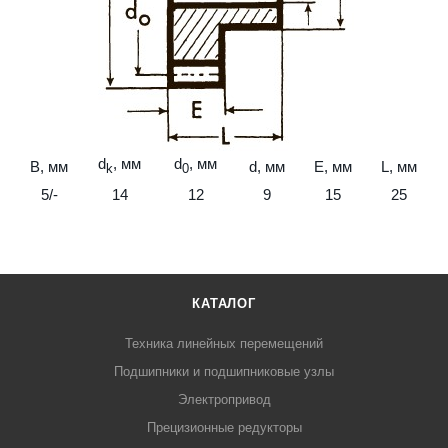
d
, мм
d
, мм
B, мм
d, мм
E, мм
L, мм
k
0
5/-
14
12
9
15
25
КАТАЛОГ
Техника линейных перемещений
Подшипники и подшипниковые узлы
Электропривод
Прецизионные редукторы