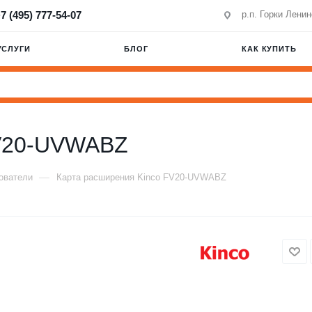
7 (495) 777-54-07
р.п. Горки Лени
УСЛУГИ
БЛОГ
КАК КУПИТЬ
FV20-UVWABZ
—
ователи
Карта расширения Kinco FV20-UVWABZ