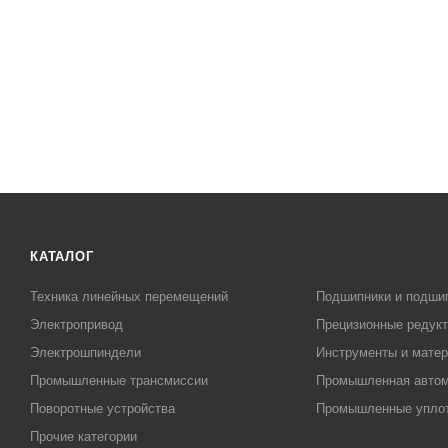
КАТАЛОГ
Техника линейных перемещений
Подшипники и подши
Электропривод
Прецизионные редук
Электрошпиндели
Инструменты и матер
Промышленные трансмиссии
Промышленная автом
Поворотные устройства
Промышленные упло
Прочие категории