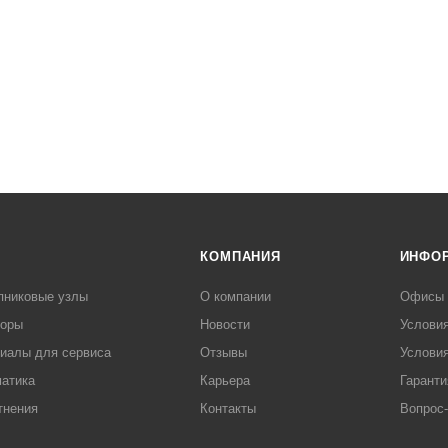
КОМПАНИЯ
ИНФО
пниковые узлы
О компании
Офисы
торы
Новости
Услови
иалы для сервиса
Отзывы
Условия
атика
Карьера
Гаранти
тнения
Контакты
Вопрос-