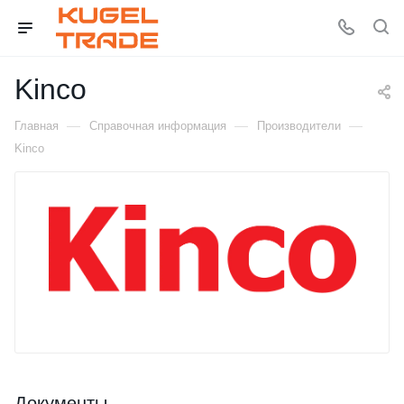
Kinco
—
—
—
Главная
Справочная информация
Производители
Kinco
Документы