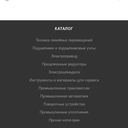
КАТАЛОГ
Техника линейных перемещений
Подшипники и подшипниковые узлы
Электропривод
Прецизионные редукторы
Электрошпиндели
Инструменты и материалы для сервиса
Промышленные трансмиссии
Промышленная автоматика
Поворотные устройства
Промышленные уплотнения
Прочие категории