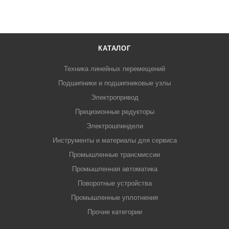
КАТАЛОГ
Техника линейных перемещений
Подшипники и подшипниковые узлы
Электропривод
Прецизионные редукторы
Электрошпиндели
Инструменты и материалы для сервиса
Промышленные трансмиссии
Промышленная автоматика
Поворотные устройства
Промышленные уплотнения
Прочие категории