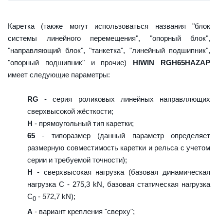
Каретка (также могут использоваться названия "блок
системы линейного перемещения", "опорный блок",
"направляющий блок", "танкетка", "линейный подшипник",
"опорный подшипник" и прочие)
HIWIN RGH65HAZAP
имеет следующие параметры:
RG
- серия роликовых линейных направляющих
сверхвысокой жёсткости;
H
- прямоугольный тип каретки;
65
- типоразмер (данный параметр определяет
размерную совместимость каретки и рельса с учетом
серии и требуемой точности);
H
- сверхвысокая нагрузка (базовая динамическая
нагрузка C - 275,3 kN, базовая статическая нагрузка
С
- 572,7 kN);
0
A
- вариант крепления "сверху";