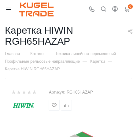
0
Каретка HIWIN
RGH65HAZAP
—
—
—
Главная
Каталог
Техника линейных перемещений
—
—
Профильные рельсовые направляющие
Каретки
Каретка HIWIN RGH65HAZAP
Артикул:
RGH65HAZAP