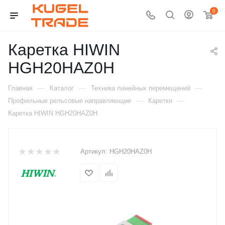
0
Каретка HIWIN
HGH20HAZ0H
—
—
—
Главная
Каталог
Техника линейных перемещений
—
—
Профильные рельсовые направляющие
Каретки
Каретка HIWIN HGH20HAZ0H
Артикул:
HGH20HAZ0H