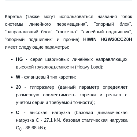
Каретка (также могут использоваться названия "блок
системы линейного перемещения", "опорный блок",
"направляющий блок", "танкетка", "линейный подшипник",
"опорный подшипник" и прочие)
HIWIN HGW20CCZ0H
имеет следующие параметры:
HG
- серия шариковых линейных направляющих
высокой грузоподъемности (Heavy Load);
W
- фланцевый тип каретки;
20
- типоразмер (данный параметр определяет
размерную совместимость каретки и рельса с
учетом серии и требуемой точности);
C
- высокая нагрузка (базовая динамическая
нагрузка C - 27,1 kN, базовая статическая нагрузка
С
- 36,68 kN);
0