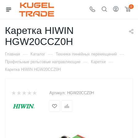
0
Каретка HIWIN
HGW20CCZ0H
—
—
—
Главная
Каталог
Техника линейных перемещений
—
—
Профильные рельсовые направляющие
Каретки
Каретка HIWIN HGW20CCZ0H
Артикул:
HGW20CCZ0H