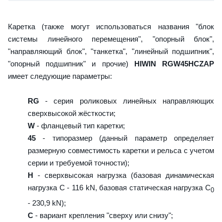
Каретка (также могут использоваться названия "блок
системы линейного перемещения", "опорный блок",
"направляющий блок", "танкетка", "линейный подшипник",
"опорный подшипник" и прочие)
HIWIN RGW45HCZAP
имеет следующие параметры:
RG
- серия роликовых линейных направляющих
сверхвысокой жёсткости;
W
- фланцевый тип каретки;
45
- типоразмер (данный параметр определяет
размерную совместимость каретки и рельса с учетом
серии и требуемой точности);
H
- сверхвысокая нагрузка (базовая динамическая
нагрузка C - 116 kN, базовая статическая нагрузка С
0
- 230,9 kN);
C
- вариант крепления "сверху или снизу";