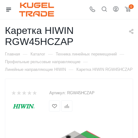
0
Каретка HIWIN
RGW45HCZAP
—
—
—
Главная
Каталог
Техника линейных перемещений
—
Профильные рельсовые направляющие
—
Линейные направляющие HIWIN
Каретка HIWIN RGW45HCZAP
Артикул:
RGW45HCZAP