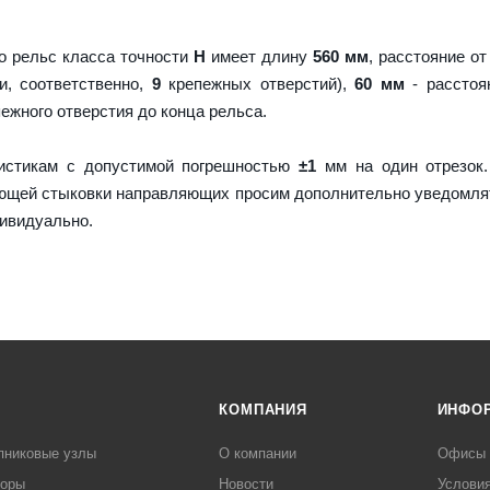
о рельс класса точности
H
имеет длину
560 мм
, расстояние от
и, соответственно,
9
крепежных отверстий),
60 мм
- расстоя
пежного отверстия до конца рельса.
истикам с допустимой погрешностью
±1
мм на один отрезок.
ующей стыковки направляющих просим дополнительно уведомля
дивидуально.
КОМПАНИЯ
ИНФО
пниковые узлы
О компании
Офисы
торы
Новости
Услови