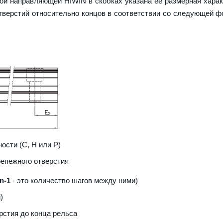
ой направляющей HIWIN в скобках указана ее размерная харак
верстий относительно концов в соответствии со следующей ф
ости (С, H или Р)
репежного отверстия
n-1
- это количество шагов между ними)
)
рстия до конца рельса