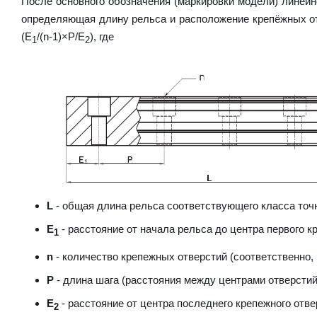
После основного обозначения (маркировки модели) линейн
определяющая длину рельса и расположение крепёжных от
(E
/(n-1)×P/E
), где
1
2
L
- общая длина рельса соответствующего класса точн
E
- расстояние от начала рельса до центра первого к
1
n
- количество крепежных отверстий (соответственно,
P
- длина шага (расстояния между центрами отверстий
E
- расстояние от центра последнего крепежного отве
2