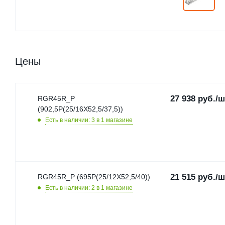
Цены
27 938
руб.
/ш
RGR45R_P
(902,5P(25/16X52,5/37,5))
Есть в наличии: 3
в 1 магазине
21 515
руб.
/ш
RGR45R_P (695P(25/12X52,5/40))
Есть в наличии: 2
в 1 магазине