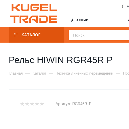
+
АКЦИИ
КАТАЛОГ
Рельс HIWIN RGR45R P
—
—
—
Главная
Каталог
Техника линейных перемещений
Пр
Артикул:
RGR45R_P