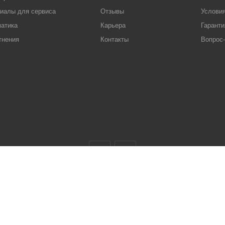
иалы для сервиса
Отзывы
Условия
атика
Карьера
Гаранти
тнения
Контакты
Вопрос-