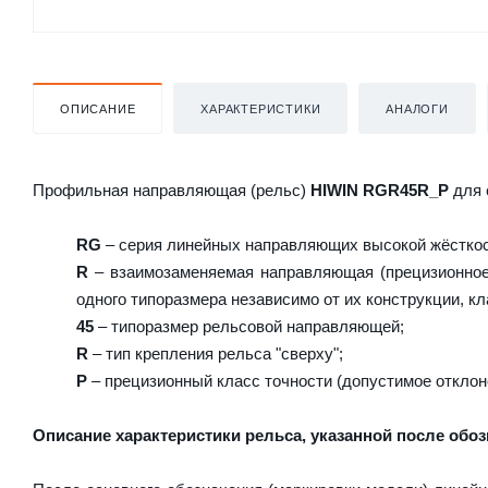
ОПИСАНИЕ
ХАРАКТЕРИСТИКИ
АНАЛОГИ
Профильная направляющая (рельс)
HIWIN RGR45R_P
для 
RG
– серия линейных направляющих высокой жёсткост
R
– взаимозаменяемая направляющая (прецизионное 
одного типоразмера независимо от их конструкции, кл
45
– типоразмер рельсовой направляющей;
R
– тип крепления рельса "сверху";
P
– прецизионный класс точности (допустимое отклон
Описание характеристики рельса, указанной после обоз