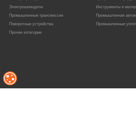
Электрошпиндели
Инструменты и матер
Промышленные трансмиссии
Промышленная автом
Поворотные устройства
Промышленные упло
Прочие категории
ОБРАБОТКА ФАЙЛОВ COOKIE
2011-2026 © Акционерное общество "КугелТрейд", ИНН 5024253264