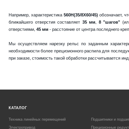
Например, характеристика
560H(35/8X60/45)
обозначает, чт
ближайшего отверстия составляет
35 мм
,
8 "шагов"
(ил
отверстиями,
45 мм
- расстояние от центра последнего кре
Мы осуществляем нарезку рельс по заданным характер
необходимости более прецизионного распила для послед
при заказе, стоимость такой обработки рассчитывается ин
КАТАЛОГ
Техника линейных перемещений
Подшипники и подши
Электропривод
Прецизионные редук