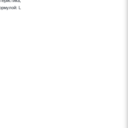
теристика,
ормулой: L