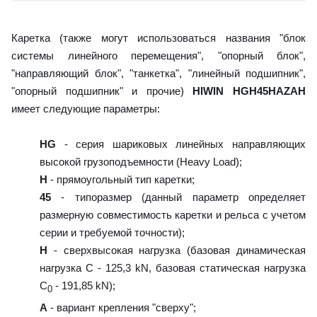
Каретка (также могут использоваться названия "блок
системы линейного перемещения", "опорный блок",
"направляющий блок", "танкетка", "линейный подшипник",
"опорный подшипник" и прочие)
HIWIN HGH45HAZAH
имеет следующие параметры:
HG
- серия шариковых линейных направляющих
высокой грузоподъемности (Heavy Load);
H
- прямоугольный тип каретки;
45
- типоразмер (данный параметр определяет
размерную совместимость каретки и рельса с учетом
серии и требуемой точности);
H
- сверхвысокая нагрузка (базовая динамическая
нагрузка C - 125,3 kN, базовая статическая нагрузка
С
- 191,85 kN);
0
A
- вариант крепления "сверху";