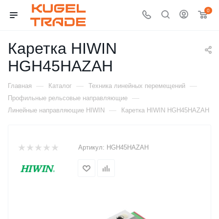
0
Каретка HIWIN
HGH45HAZAH
—
—
—
Главная
Каталог
Техника линейных перемещений
—
Профильные рельсовые направляющие
—
Линейные направляющие HIWIN
Каретка HIWIN HGH45HAZAH
Артикул:
HGH45HAZAH