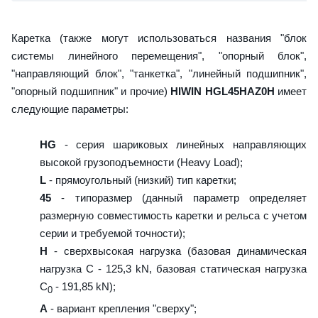
Каретка (также могут использоваться названия "блок
системы линейного перемещения", "опорный блок",
"направляющий блок", "танкетка", "линейный подшипник",
"опорный подшипник" и прочие)
HIWIN HGL45HAZ0H
имеет
следующие параметры:
HG
- серия шариковых линейных направляющих
высокой грузоподъемности (Heavy Load);
L
- прямоугольный (низкий) тип каретки;
45
- типоразмер (данный параметр определяет
размерную совместимость каретки и рельса с учетом
серии и требуемой точности);
H
- сверхвысокая нагрузка (базовая динамическая
нагрузка C - 125,3 kN, базовая статическая нагрузка
С
- 191,85 kN);
0
A
- вариант крепления "сверху";