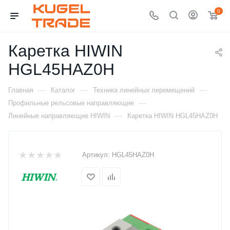
0
Каретка HIWIN
HGL45HAZ0H
—
—
—
Главная
Каталог
Техника линейных перемещений
—
Профильные рельсовые направляющие
—
Линейные направляющие HIWIN
Каретка HIWIN HGL45HAZ0H
Артикул:
HGL45HAZ0H