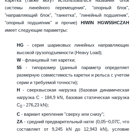
Каретка (также могут использоваться названия "блок
системы линейного перемещения", "опорный блок",
"направляющий блок", "танкетка", "линейный подшипник",
"опорный подшипник" и прочие)
HIWIN HGW55HCZAH
имеет следующие параметры:
HG
- серия шариковых линейных направляющих
высокой грузоподъемности (Heavy Load);
W
- фланцевый тип каретки;
55
- типоразмер (данный параметр определяет
размерную совместимость каретки и рельса с учетом
серии и требуемой точности);
H
- сверхвысокая нагрузка (базовая динамическая
нагрузка C - 184,9 kN, базовая статическая нагрузка
С
- 276,23 kN);
0
C
- вариант крепления "сверху или снизу";
ZA
- средний предварительный натяг (0,05~0,07C, что
составляет от 9,245 kN до 12,943 kN), условие