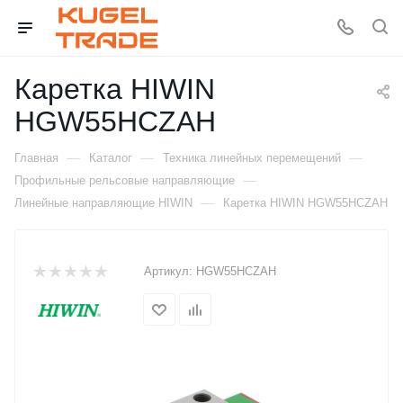
Каретка HIWIN
HGW55HCZAH
—
—
—
Главная
Каталог
Техника линейных перемещений
—
Профильные рельсовые направляющие
—
Линейные направляющие HIWIN
Каретка HIWIN HGW55HCZAH
Артикул:
HGW55HCZAH