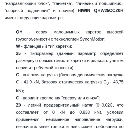
"направляющий блок", "танкетка", "линейный подшипник",
"опорный подшипник" и прочие)
HIWIN QHW25CCZ0H
имеет следующие параметры:
QH
- серия малошумных кареток высокой
грузопоъемности с технологией SynchMotion;
W
- фланцевый тип каретки;
25
- типоразмер (данный параметр определяет
размерную совместимость каретки и рельса с учетом
серии и требуемой точности);
C
- высокая нагрузка (базовая динамическая нагрузка
C - 41,9 kN, базовая статическая нагрузка С
- 48,75
0
kN);
C
- вариант крепления "сверху или снизу";
Z0
- легкий предварительный натяг (0~0,02C, что
составляет от 0 kN до 0,838 kN), условия
применения: неизменное направление нагрузки,
незначительные толчки и невысокие требования по