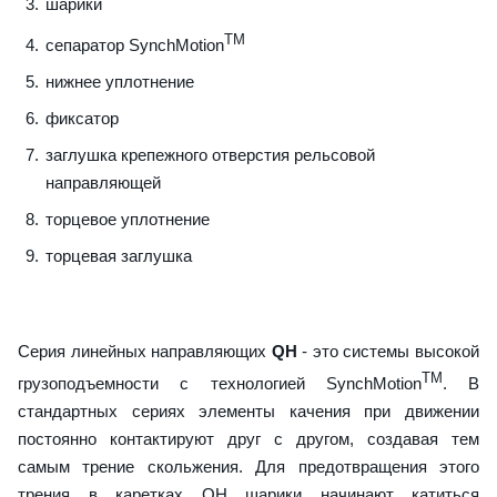
шарики
TM
сепаратор SynchMotion
нижнее уплотнение
фиксатор
заглушка крепежного отверстия рельсовой
направляющей
торцевое уплотнение
торцевая заглушка
Серия линейных направляющих
QH
- это системы высокой
TM
грузоподъемности с технологией SynchMotion
. В
стандартных сериях элементы качения при движении
постоянно контактируют друг с другом, создавая тем
самым трение скольжения. Для предотвращения этого
трения в каретках QH шарики начинают катиться