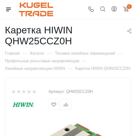
0
Каретка HIWIN
QHW25CCZ0H
—
—
—
Главная
Каталог
Техника линейных перемещений
—
Профильные рельсовые направляющие
—
Линейные направляющие HIWIN
Каретка HIWIN QHW25CCZ0H
Артикул:
QHW25CCZ0H