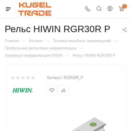
0
Рельс HIWIN RGR30R P
—
—
—
Главная
Каталог
Техника линейных перемещений
—
Профильные рельсовые направляющие
—
Линейные направляющие HIWIN
Рельс HIWIN RGR30R P
Артикул:
RGR30R_P