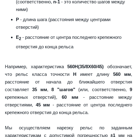
(соответственно,
n-1
- это количество шагов между
ними)
P
- длина шага (расстояния между центрами
отверстий)
E
- расстояние от центра последнего крепежного
2
отверстия до конца рельса
Например, характеристика
560H(35/8X60/45)
обозначает,
что рельс класса точности
H
имеет длину
560 мм
,
расстояние от начала до ближайшего отверстия
составляет
35 мм
,
8 "шагов"
(или, соответственно,
9
крепежных отверстий),
60 мм
- расстояние между
отверстиями,
45 мм
- расстояние от центра последнего
крепежного отверстия до конца рельса.
Мы осуществляем нарезку рельс по заданным
характеристикам с допустимой погрешностью
±1
мм на