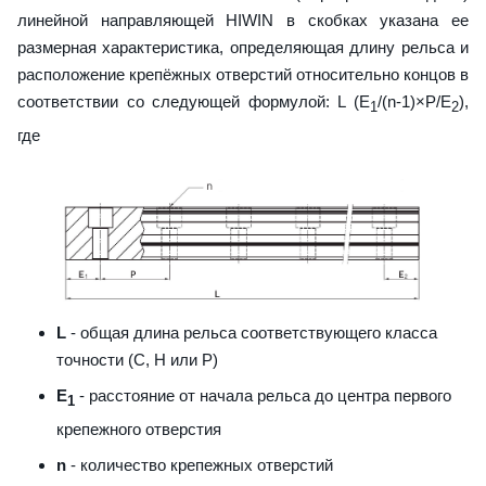
линейной направляющей HIWIN в скобках указана ее
размерная характеристика, определяющая длину рельса и
расположение крепёжных отверстий относительно концов в
соответствии со следующей формулой: L (E
/(n-1)×P/E
),
1
2
где
L
- общая длина рельса соответствующего класса
точности (С, H или Р)
E
- расстояние от начала рельса до центра первого
1
крепежного отверстия
n
- количество крепежных отверстий