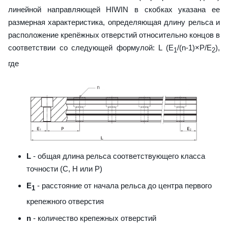
линейной направляющей HIWIN в скобках указана ее
размерная характеристика, определяющая длину рельса и
расположение крепёжных отверстий относительно концов в
соответствии со следующей формулой: L (E
/(n-1)×P/E
),
1
2
где
L
- общая длина рельса соответствующего класса
точности (С, H или Р)
E
- расстояние от начала рельса до центра первого
1
крепежного отверстия
n
- количество крепежных отверстий