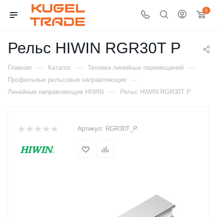
0
Рельс HIWIN RGR30T P
—
—
—
Главная
Каталог
Техника линейных перемещений
—
Профильные рельсовые направляющие
—
Линейные направляющие HIWIN
Рельс HIWIN RGR30T P
Артикул:
RGR30T_P