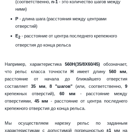
(соответственно,
n-1
- это количество шагов между
ними)
P
- длина шага (расстояния между центрами
отверстий)
E
- расстояние от центра последнего крепежного
2
отверстия до конца рельса
Например, характеристика
560H(35/8X60/45)
обозначает,
что рельс класса точности
H
имеет длину
560 мм
,
расстояние от начала до ближайшего отверстия
составляет
35 мм
,
8 "шагов"
(или, соответственно,
9
крепежных отверстий),
60 мм
- расстояние между
отверстиями,
45 мм
- расстояние от центра последнего
крепежного отверстия до конца рельса.
Мы осуществляем нарезку рельс по заданным
характеристикам с допустимой погрешностью
±1
мм на