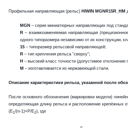
Профильная направляющая (рельс)
HIWIN MGNR15R_HM
д
MGN
– серия миниатюрных направляющих под стандар
R
– взаимозаменяемая направляющая (прецизионное 
одного типоразмера независимо от их конструкции, кл
15
– типоразмер рельсовой направляющей;
R
– тип крепления рельса "сверху";
H
– высокий класс точности (допустимое отклонение 
M
– изготавливается из нержавеющей стали.
Описание характеристики рельса, указанной после обоз
После основного обозначения (маркировки модели) линейн
определяющая длину рельса и расположение крепёжных от
(E
/(n-1)×P/E
), где
1
2