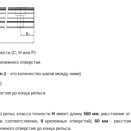
ости (С, H или Р)
репежного отверстия
n-1
- это количество шагов между ними)
)
рстия до конца рельса
о рельс класса точности
H
имеет длину
560 мм
, расстояние от
и, соответственно,
9
крепежных отверстий),
60 мм
- расстоя
пежного отверстия до конца рельса.