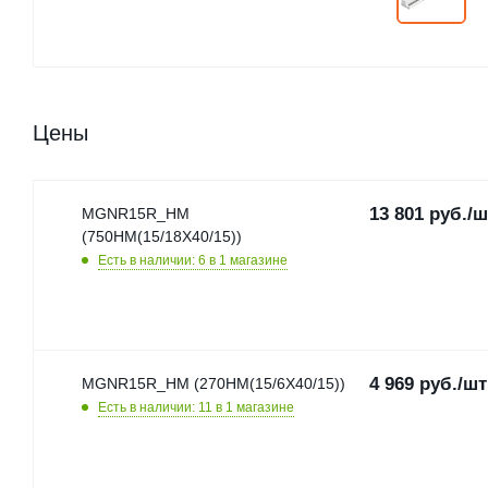
Цены
13 801
руб.
/ш
MGNR15R_HM
(750HM(15/18X40/15))
Есть в наличии: 6
в 1 магазине
4 969
руб.
/шт
MGNR15R_HM (270HM(15/6X40/15))
Есть в наличии: 11
в 1 магазине