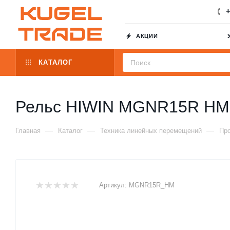
+
АКЦИИ
КАТАЛОГ
Рельс HIWIN MGNR15R HM
—
—
—
Главная
Каталог
Техника линейных перемещений
Пр
Артикул:
MGNR15R_HM