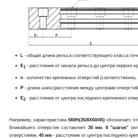
L
- общая длина рельса соответствующего класса точн
E
- расстояние от начала рельса до центра первого к
1
n
- количество крепежных отверстий (соответственно,
P
- длина шага (расстояния между центрами отверстий
E
- расстояние от центра последнего крепежного отве
2
Например, характеристика
560H(35/8X60/45)
обозначает, чт
ближайшего отверстия составляет
35 мм
,
8 "шагов"
(ил
отверстиями,
45 мм
- расстояние от центра последнего кре