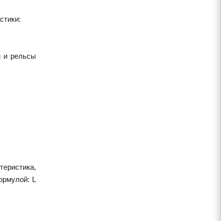
стики:
и и рельсы
теристика,
ормулой: L