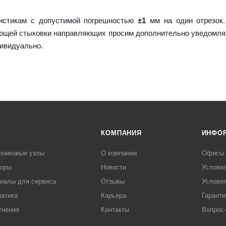
истикам с допустимой погрешностью
±1
мм на один отрезок.
ующей стыковки направляющих просим дополнительно уведомля
дивидуально.
КОМПАНИЯ
ИНФО
пниковые узлы
О компании
Офисы
торы
Новости
Услови
иалы для сервиса
Отзывы
Условия
атика
Карьера
Гаранти
тнения
Контакты
Вопрос-