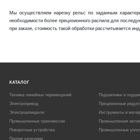
Мы осуществляем нарезку рельс по заданным характер
необходимости более прецизионного распила для послед
при заказе, стоимость такой обработки рассчитывается ин
КАТАЛОГ
Техника линейных перемещений
Подшипники и подши
Электропривод
Прецизионные редук
Электрошпиндели
Инструменты и матер
Промышленные трансмиссии
Промышленная автом
Поворотные устройства
Промышленные упло
Прочие категории