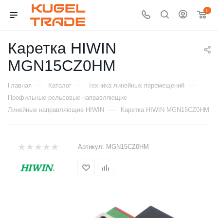
0
Каретка HIWIN
MGN15CZ0HM
—
—
—
Главная
Каталог
Техника линейных перемещений
—
Профильные рельсовые направляющие
—
Линейные направляющие HIWIN
Каретка HIWIN MGN15CZ0HM
Артикул:
MGN15CZ0HM