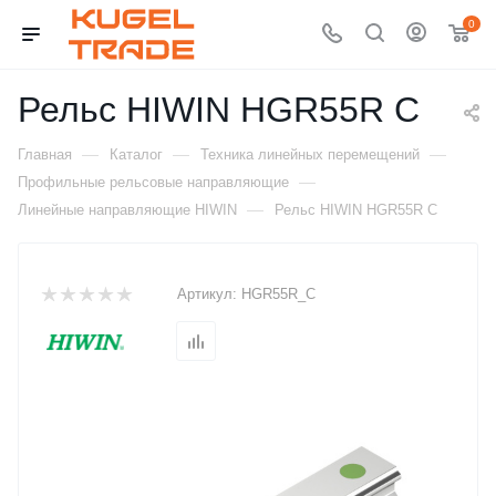
0
Рельс HIWIN HGR55R C
—
—
—
Главная
Каталог
Техника линейных перемещений
—
Профильные рельсовые направляющие
—
Линейные направляющие HIWIN
Рельс HIWIN HGR55R C
Артикул:
HGR55R_C