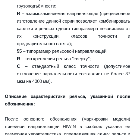
грузоподъёмности;
R
– взаимозаменяемая направляющая (прецизионное
изготовление данной серии позволяет комбинировать
каретки и рельсы одного типоразмера независимо от
их конструкции, классов точности и
предварительного натяга);
55
– типоразмер рельсовой направляющей;
R
– тип крепления рельса "сверху";
C
– стандартный класс точности (допустимое
отклонение параллельности составляет не более 37
мкм на 4000 мм).
Описание характеристики рельса, указанной после
обозначения:
После основного обозначения (маркировки модели)
линейной направляющей HIWIN в скобках указана ее
размерная характеристика, определяющая длину рельса и