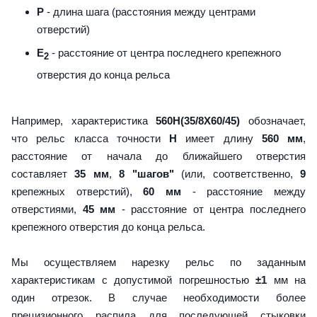
P
- длина шага (расстояния между центрами
отверстий)
E
- расстояние от центра последнего крепежного
2
отверстия до конца рельса
Например, характеристика
560H(35/8X60/45)
обозначает,
что рельс класса точности
H
имеет длину
560 мм
,
расстояние от начала до ближайшего отверстия
составляет
35 мм
,
8 "шагов"
(или, соответственно,
9
крепежных отверстий),
60 мм
- расстояние между
отверстиями,
45 мм
- расстояние от центра последнего
крепежного отверстия до конца рельса.
Мы осуществляем нарезку рельс по заданным
характеристикам с допустимой погрешностью
±1
мм на
один отрезок. В случае необходимости более
прецизионного распила для последующей стыковки