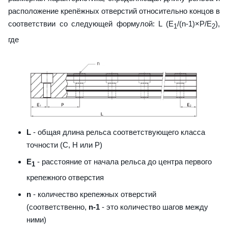
расположение крепёжных отверстий относительно концов в
соответствии со следующей формулой: L (E
/(n-1)×P/E
),
1
2
где
L
- общая длина рельса соответствующего класса
точности (С, H или Р)
E
- расстояние от начала рельса до центра первого
1
крепежного отверстия
n
- количество крепежных отверстий
(соответственно,
n-1
- это количество шагов между
ними)